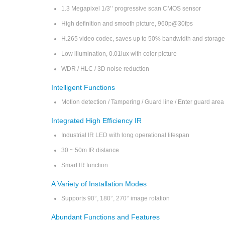
1.3 Megapixel 1/3’’ progressive scan CMOS sensor
High definition and smooth picture, 960p@30fps
H.265 video codec, saves up to 50% bandwidth and storage
Low illumination, 0.01lux with color picture
WDR / HLC / 3D noise reduction
Intelligent Functions
Motion detection / Tampering / Guard line / Enter guard area 
Integrated High Efficiency IR
Industrial IR LED with long operational lifespan
30 ~ 50m IR distance
Smart IR function
A Variety of Installation Modes
Supports 90°, 180°, 270° image rotation
Abundant Functions and Features