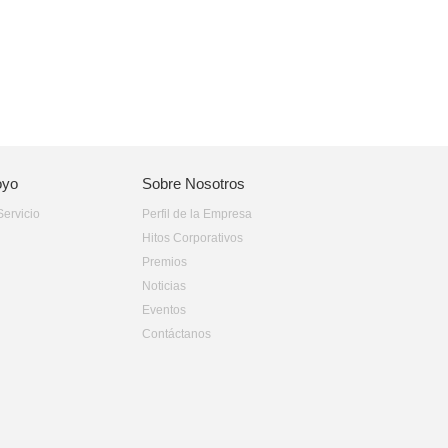
oyo
Sobre Nosotros
Servicio
Perfil de la Empresa
Hitos Corporativos
Premios
Noticias
Eventos
Contáctanos­­