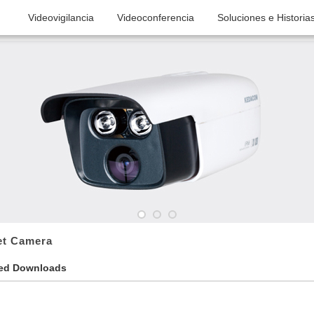
globalsupport@kedacom.com
Videovigilancia
Videoconferencia
Soluciones e Historia
IR
et Camera
ted Downloads