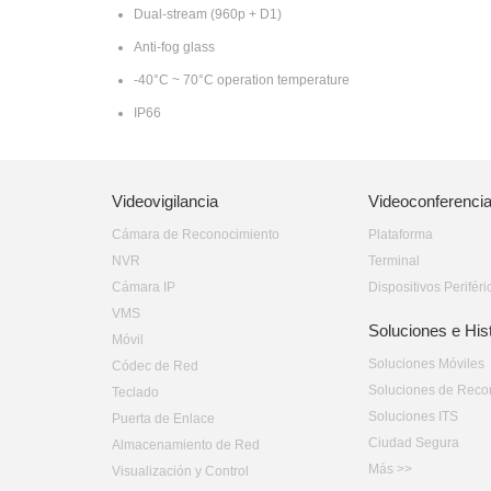
Dual-stream (960p + D1)
Anti-fog glass
-40°C ~ 70°C operation temperature
IP66
Videovigilancia
Videoconferenci
Cámara de Reconocimiento
Plataforma
NVR
Terminal
Cámara IP
Dispositivos Periféri
VMS
Soluciones e His
Móvil
Soluciones Móviles
Códec de Red
Soluciones de Reco
Teclado
Soluciones ITS
Puerta de Enlace
Ciudad Segura
Almacenamiento de Red
Más >>
Visualización y Control