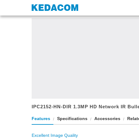
Home
Videovigilancia
Cámara IP
Cámara Tubular 
IPC2152-HN-DIR 1.3MP HD Network IR Bull
Features
Specifications
Accessories
Rela
Excellent Image Quality