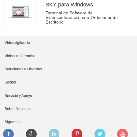
SKY para Windows
Terminal de Software de
Videoconferencia para Ordenador de
Escritorio
Videovigilancia
Cámara de Reconocimiento
Videoconferencia
NVR
Plataforma
Soluciones e Historias
Cámara IP
Terminal
Soluciones Móviles
Socios
VMS
Dispositivos Periféricos
Soluciones de Reconocimiento
Cooperación
Servicio y Apoyo
Móvil
Soluciones ITS
Conviértete en socio
Descripción del Servicio
Sobre Nosotros
Códec de Red
Ciudad Segura
Inicio de Sesión de Socio
FAQ
Perfil de la Empresa
Síguenos
Teclado
Distribuidor
Descargas
Hitos Corporativos