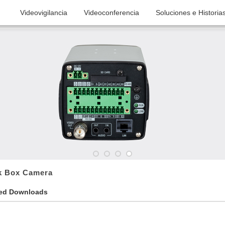
globalsupport@kedacom.com
Videovigilancia
Videoconferencia
Soluciones e Historia
Cámara Box de Reconocimiento
k Box Camera
ted Downloads